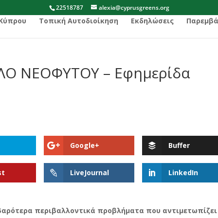
22518787
alexia@cyprusgreens.org
 Κύπρου
Τοπική Αυτοδιοίκηση
Εκδηλώσεις
Παρεμβά
ΥΛΟ ΝΕΟΦΥΤΟΥ – Εφημερίδα
Google+
Buffer
st
LiveJournal
LinkedIn
οβαρότερα περιβαλλοντικά προβλήματα που αντιμετωπίζει