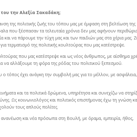
 του την Αλεξία Σακαδάκη;
νση της πολιτικής ζωής του τόπου μας με έμφαση στη βελτίωση της
δαλα που ξέσπασαν τα τελευταία χρόνια δεν μας αφήνουν περιθώρια
 και να πάρουμε την τύχη μας και των παιδιών μας στα χέρια μας. 
 για τερματισμό της πολιτικής κουλτούρας που μας κατέστρεψε.
ουλτούρας που μας κατέστρεψε και ως νέος άνθρωπος, με αίσθημα χρ
ια να αλλάξουμε τη φόρα της ρόδας του πολιτικού ξεπεσμού.
ου ο τόπος έχει ανάγκη την συμβολή μας για το μέλλον, με ασφάλεια
νήματα και τα πολιτικά δρώμενα, υπηρέτησα και συνεχίζω να στηρί
ιοσύνης. Ως κοινωνιολόγος και πολιτικός επιστήμονας έχω τη γνώση κα
χολούν τους απλούς πολίτες.
 ανανέωση και νέα πρόσωπα στη Βουλή, με όραμα, εμπειρία, ήθος,