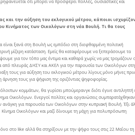
περηφανεύεται ότι μπορεί να προσφέρει πολλές, ουσιαστικές και
ας και την αύξηση του εκλογικού μέτρου, κάποιοι ισχυρίζο
ου Κινήματος των Οικολόγων στη νέα Βουλή. Τι θα τους
 είναι ξανά στη Βουλή ως εμπόδιο στη διεφθαρμένη πολιτική
ρινή μίζερη κατάσταση. Εμείς θα καταφέρουμε να ξεπεράσουμε τα
ουμε για τον τόπο μας έντιμα και καθαρά χωρίς να μας τρομάζουν 
 από πλευράς ΔΗΣΥ και ΑΚΕΛ για την παρουσία των Οικολόγων στ
ραξη τους για αύξηση του εκλογικού μέτρου λίγους μόνο μήνες πρι
η άρνηση τους για ψήφιση της οριζόντιας ψηφοφορίας.
πόλοιπων κομμάτων, θα γυρίσει μπούμερανγκ διότι έγινε αντιληπτή 
νημα Οικολόγων. Ενεργοί πολίτες και οργανώσεις συμπαρατάχθηκαν
 ανάγκη για παρουσία των Οικολόγων στην κυπριακή Βουλή. Έξι ά
 Κίνημα Οικολόγων και μαζί δίνουμε τη μάχη για πολυπρόσωπη
 μόνο στο like αλλά θα στηρίξουν με την ψήφο τους στις 22 Μαΐου τη