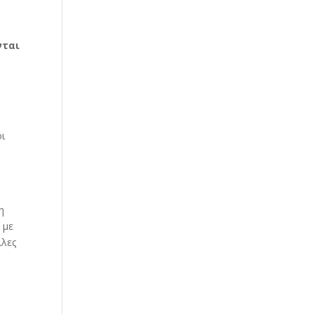
νται
οι
η
ν
η
 με
λλες