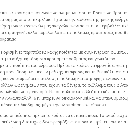
έπει ως κράτος και κοινωνία να αντιμετωπίσουμε. Πρέπει να βρούμε
ηση μας από το πετρέλαιο. Έχουμε την ευλογία της ηλιακής ενέργε
ποίηση των ενεργειακών μας αναγκών. Φανταστείτε τα περιβαλλοντικά
α στρατηγική, αλλά παράλληλα και τις πολιτικές προεκτάσεις που θ
οκρατίας.
 σε ορισμένες περιπτώσεις κακής ποιότητας με συγκέντρωση σωματιδ
αι μια αυξητική τάση στα κρούσματα άσθματος και γενικότερα
την ποιότητα του αέρα μας. Πρέπει το κράτος να φροντίσει για τη
μεση προώθηση των μέσων μαζικής μεταφοράς και τη διευκόλυνση στ
ς και να σταματήσει επιτέλους η πολιτική καταστροφής δέντρων και
ων άλλων ωφελημάτων που έχουν τα δέντρα, το φύλλωμα τους φιλτρ
τον ανθρώπινο οργανισμό. Να σημειώσουμε εδώ ότι το κόψιμο των
ν ΑγλαντζιάÂÂÂ δεν μπορεί να δικαιολογηθεί και να υπενθυμίσου
 πάρκο της Ακαδημίας, μέχρι την υλοποίηση του «έργου».
σιμο σημείο που πρέπει το κράτος να αντιμετωπίσει. Το τετράπτυχο
νακύκλωση δυστυχώς δεν εφαρμόζεται έμπρακτα. Πρέπει πρώτα να