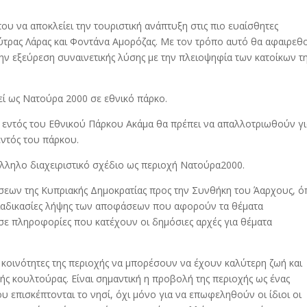
ου να αποκλείει την τουριστική ανάπτυξη στις πιο ευαίσθητες
εύτρας Λάρας και Φοντάνα Αμορόζας. Με τον τρόπο αυτό θα αφαιρεθ
την εξεύρεση συναινετικής λύσης με την πλειοψηφία των κατοίκων τ
εί ως Νατούρα 2000 σε εθνικό πάρκο.
 εντός του Εθνικού Πάρκου Ακάμα θα πρέπει να απαλλοτριωθούν γι
ντός του πάρκου.
λληλο διαχειριστικό σχέδιο ως περιοχή Νατούρα2000.
εων της Κυπριακής Δημοκρατίας προς την Συνθήκη του Άαρχους, 
διαδικασίες λήψης των αποφάσεων που αφορούν τα θέματα
σε πληροφορίες που κατέχουν οι δημόσιες αρχές για θέματα
 κοινότητες της περιοχής να μπορέσουν να έχουν καλύτερη ζωή και
ής κουλτούρας. Είναι σημαντική η προβολή της περιοχής ως ένας
υ επισκέπτονται το νησί, όχι μόνο για να επωφεληθούν οι ίδιοι οι