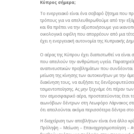
Κύπρος σήμερα;
Το ενεργειακό είναι ένα σοβαρό ζήτημα που πρ
τρόπους για να απελευθερωθούμε από την εξάρτ
και θα πρέπει να την αξιοποιήσουμε για ικανο
οικολογικά οφέλη που απορρέουν από μια τέτοι
έχει η ενεργειακή αυτονομία της Κυπριακής Δημ
Ο αέρας της Κύπρου έχει διαπιστωθεί να είναι
που απειλούν την ανθρώπινη υγεία. Παρατηρείτ
αναπνευστικών προβλημάτων που συνδέονται με 
μείωση της κίνησης των αυτοκινήτων με την ά
διακίνηση τους, να αυξήσει τις δενδροφυτεύσει
τσιμεντοποίησης. Ας μην ξεχνάμε ότι πέραν τ
τον ατμοσφαιρικό αέρα, προστατεύοντας έτσι 
αιωνόβιων δέντρων στη Λεωφόρο Λάρνακος στη
ότι απειλούνται ακόμα περισσότερα δέντρα στο
Η διαχείριση των αποβλήτων είναι ένα άλλο κρί
Πρόληψη – Μείωση – Επαναχρησιμοποίηση – Α