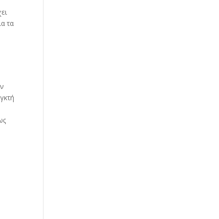
ει
α τα
εν
εγκτή
ως