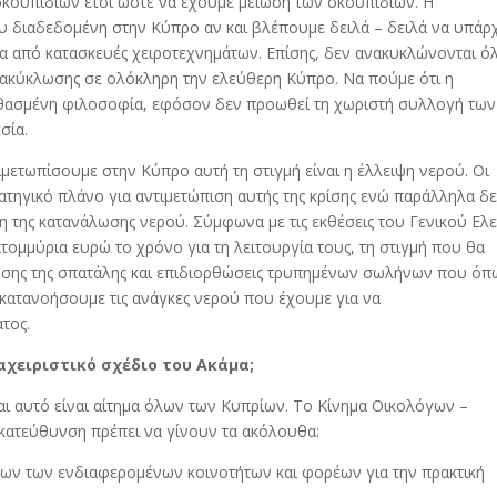
κουπιδιών έτσι ώστε να έχουμε μείωση των σκουπιδιών. Η
 διαδεδομένη στην Κύπρο αν και βλέπουμε δειλά – δειλά να υπάρχ
α από κατασκευές χειροτεχνημάτων. Επίσης, δεν ανακυκλώνονται όλ
ανακύκλωσης σε ολόκληρη την ελεύθερη Κύπρο. Να πούμε ότι η
ανθασμένη φιλοσοφία, εφόσον δεν προωθεί τη χωριστή συλλογή των
σία.
ετωπίσουμε στην Κύπρο αυτή τη στιγμή είναι η έλλειψη νερού. Οι
ρατηγικό πλάνο για αντιμετώπιση αυτής της κρίσης ενώ παράλληλα δ
 της κατανάλωσης νερού. Σύμφωνα με τις εκθέσεις του Γενικού Ελ
τομμύρια ευρώ το χρόνο για τη λειτουργία τους, τη στιγμή που θα
ωσης της σπατάλης και επιδιορθώσεις τρυπημένων σωλήνων που όπ
α κατανοήσουμε τις ανάγκες νερού που έχουμε για να
τος.
αχειριστικό σχέδιο του Ακάμα;
και αυτό είναι αίτημα όλων των Κυπρίων. Το Κίνημα Οικολόγων –
 κατεύθυνση πρέπει να γίνουν τα ακόλουθα:
όλων των ενδιαφερομένων κοινοτήτων και φορέων για την πρακτική