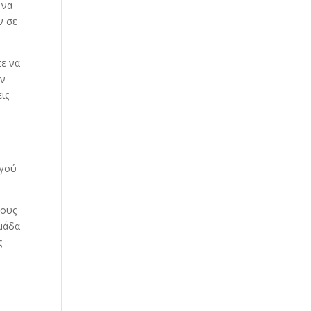
 να
ν σε
τε να
ων
ις
ργού
τους
ομάδα
ς