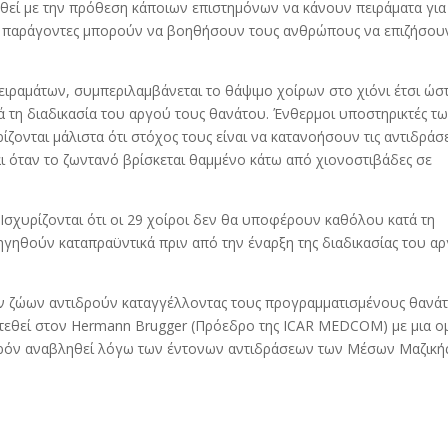
εί με την πρόθεση κάποιων επιστημόνων να κάνουν πειράματα για
 παράγοντες μπορούν να βοηθήσουν τους ανθρώπους να επιζήσου
ειραμάτων, συμπεριλαμβάνεται το θάψιμο χοίρων στο χιόνι έτσι ώσ
τά τη διαδικασία του αργού τους θανάτου. Ένθερμοι υποστηρικτές τ
ζονται μάλιστα ότι στόχος τους είναι να κατανοήσουν τις αντιδράσε
ι όταν το ζωντανό βρίσκεται θαμμένο κάτω από χιονοστιβάδες σε
Ισχυρίζονται ότι οι 29 χοίροι δεν θα υποφέρουν καθόλου κατά τη
ηγηθούν καταπραϋντικά πριν από την έναρξη της διαδικασίας του α
ων ζώων αντιδρούν καταγγέλλοντας τους προγραμματισμένους θανά
νατεθεί στον Hermann Brugger (Πρόεδρο της ICAR MEDCOM) με μια 
ο παρόν αναβληθεί λόγω των έντονων αντιδράσεων των Μέσων Μαζική