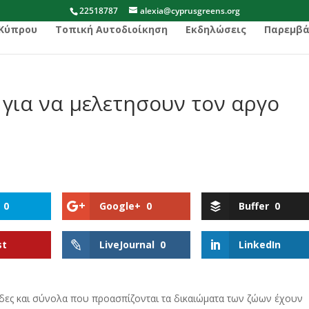
22518787
alexia@cyprusgreens.org
 Κύπρου
Τοπική Αυτοδιοίκηση
Εκδηλώσεις
Παρεμβά
για να μελετησουν τον αργο
0
Google+
0
Buffer
0
st
LiveJournal
0
LinkedIn
ες και σύνολα που προασπίζονται τα δικαιώματα των ζώων έχουν