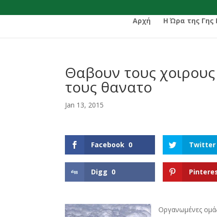
Αρχή
Η Ώρα της Γης
Θαβουν τους χοιρους 
τους θανατο
Jan 13, 2015
Facebook
0
Twitter
Digg
0
Pintere
Οργανωμένες ομάδ