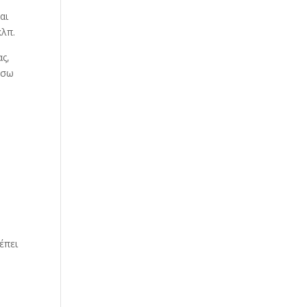
ε
αι
κλπ.
ας,
έσω
.
έπει