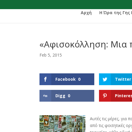
Αρχή
Η Ώρα της Γης
«Αφισοκόλληση: Μια 
Feb 5, 2015
Facebook
0
Twitter
Digg
0
Pintere
Αυτές τις μέρες, για
από τις φοιτητικές ο