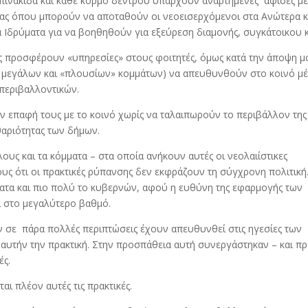
 πινακίδα και κάθε κορμό δέντρου υπάρχουν αναρτημένες αφίσες μ
ας όπου μπορούν να αποταθούν οι νεοεισερχόμενοι στα Ανώτερα κ
 Ιδρύματα για να βοηθηθούν για εξεύρεση διαμονής, συγκάτοικου 
ς προσφέρουν «υπηρεσίες» στους φοιτητές, όμως κατά την άποψη μ
ος μεγάλων και «πλουσίων» κομμάτων) να απευθυνθούν στο κοινό μ
περιβαλλοντικών.
ν επαφή τους με το κοινό χωρίς να ταλαιπωρούν το περιβάλλον της
θαριότητας των δήμων.
ους και τα κόμματα – στα οποία ανήκουν αυτές οι νεολαιίστικες
υς ότι οι πρακτικές ρύπανσης δεν εκφράζουν τη σύγχρονη πολιτική
ματα και πιο πολύ το κυβερνών, αφού η ευθύνη της εφαρμογής των
ι στο μεγαλύτερο βαθμό.
 σε πάρα πολλές περιπτώσεις έχουν απευθυνθεί στις ηγεσίες των
αυτήν την πρακτική. Στην προσπάθεια αυτή συνεργάστηκαν – και πρ
ές.
αι πλέον αυτές τις πρακτικές.