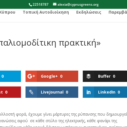
22518787
alexia@cyprusgreens.org
 Κύπρου
Τοπική Αυτοδιοίκηση
Εκδηλώσεις
Παρεμβά
παλιομοδίτικη πρακτική»
0
Google+
0
Buffer
0
st
0
LiveJournal
0
LinkedIn
0
 πολλοστή φορά, έχουμε γίνει μάρτυρες της ρύπανσης που δημιουργεί
ργανώσεις αφού σε κάθε στύλο της ηλεκτρικής, κάθε φανάρι της